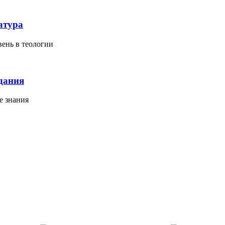
атура
ень в теологии
дания
е знания