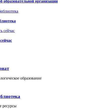
б образовательной организации
блиотека
сейчас
риат
логическое образование
иблиотека
е ресурсы