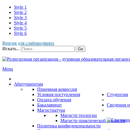
Style 1
Style 2
Style 3
Style 4
Style 5
Style 6
Версия для слабовидящих
Искать...
Go
Menu
Абитуриентам
Приемная комиссия
Условия поступления
Студентам
Оплата обучения
Бакалавриат
Сведения о
Магистратура
Магистр теологии
Магистр практической теологии
Политика конфиденциальности