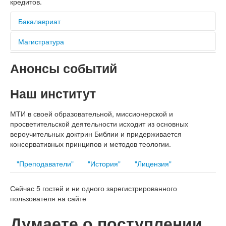
кредитов.
Бакалавриат
Программа рассчитана на христиан, которые несут
Магистратура
пастырское или иное лидерское служение в церкви, а
также акцентирована на подготовку квалифицированных
Программа предусматривает более глубокое освоение
Позволяет получить качественное образование не
Анонсы событий
преподавательских кадров для церковных библейских
теоретических аспектов направления подготовки и
отрываясь от своего места и служения...
школ и институтов...
ориентирует студента на научно-исследовательскую
Наш институт
деятельность...
МТИ в своей образовательной, миссионерской и
просветительской деятельности исходит из основных
вероучительных доктрин Библии и придерживается
консервативных принципов и методов теологии.
"Преподаватели"
"История"
"Лицензия"
Сейчас 5 гостей и ни одного зарегистрированного
пользователя на сайте
Думаете о поступлении