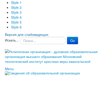
Style 1
Style 2
Style 3
Style 4
Style 5
Style 6
Версия для слабовидящих
Искать...
Go
Menu
Абитуриентам
Приемная комиссия
Условия поступления
Студентам
Оплата обучения
Бакалавриат
Сведения
Магистратура
об
Магистр теологии